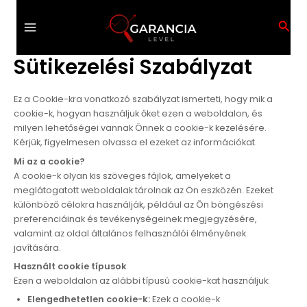
Skip
Main
to
Sear
Menu
content
Sütikezelési Szabályzat
Ez a Cookie-kra vonatkozó szabályzat ismerteti, hogy mik a
cookie-k, hogyan használjuk őket ezen a weboldalon, és
milyen lehetőségei vannak Önnek a cookie-k kezelésére.
Kérjük, figyelmesen olvassa el ezeket az információkat.
Mi az a cookie?
A cookie-k olyan kis szöveges fájlok, amelyeket a
meglátogatott weboldalak tárolnak az Ön eszközén. Ezeket
különböző célokra használják, például az Ön böngészési
preferenciáinak és tevékenységeinek megjegyzésére,
valamint az oldal általános felhasználói élményének
javítására.
Használt cookie típusok
Ezen a weboldalon az alábbi típusú cookie-kat használjuk:
Elengedhetetlen cookie-k:
Ezek a cookie-k