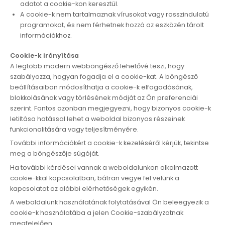
adatot a cookie-kon keresztül.
A cookie-k nem tartalmaznak vírusokat vagy rosszindulatú
programokat, és nem férhetnek hozzá az eszközén tárolt
információkhoz.
Cookie-k irányítása
A legtöbb modern webböngésző lehetővé teszi, hogy
szabályozza, hogyan fogadja el a cookie-kat. A böngésző
beállításaiban módosíthatja a cookie-k elfogadásának,
blokkolásának vagy törlésének módját az Ön preferenciái
szerint. Fontos azonban megjegyezni, hogy bizonyos cookie-k
letiltása hatással lehet a weboldal bizonyos részeinek
funkcionalitására vagy teljesítményére.
További információkért a cookie-k kezeléséről kérjük, tekintse
meg a böngészője súgóját.
Ha további kérdései vannak a weboldalunkon alkalmazott
cookie-kkal kapcsolatban, bátran vegye fel velünk a
kapcsolatot az alábbi elérhetőségek egyikén.
A weboldalunk használatának folytatásával Ön beleegyezik a
cookie-k használatába a jelen Cookie-szabályzatnak
megfelelően.