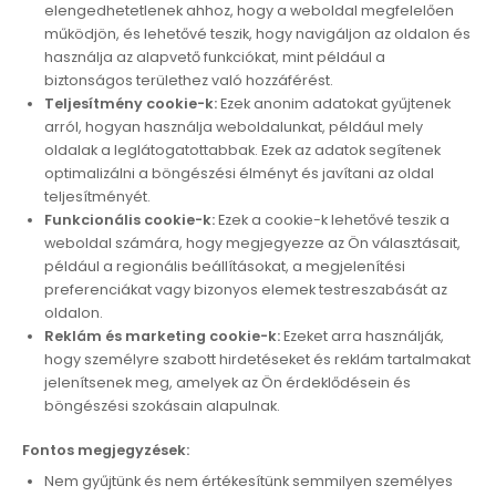
elengedhetetlenek ahhoz, hogy a weboldal megfelelően
működjön, és lehetővé teszik, hogy navigáljon az oldalon és
használja az alapvető funkciókat, mint például a
biztonságos területhez való hozzáférést.
Teljesítmény cookie-k:
Ezek anonim adatokat gyűjtenek
arról, hogyan használja weboldalunkat, például mely
oldalak a leglátogatottabbak. Ezek az adatok segítenek
optimalizálni a böngészési élményt és javítani az oldal
teljesítményét.
Funkcionális cookie-k:
Ezek a cookie-k lehetővé teszik a
weboldal számára, hogy megjegyezze az Ön választásait,
például a regionális beállításokat, a megjelenítési
preferenciákat vagy bizonyos elemek testreszabását az
oldalon.
Reklám és marketing cookie-k:
Ezeket arra használják,
hogy személyre szabott hirdetéseket és reklám tartalmakat
jelenítsenek meg, amelyek az Ön érdeklődésein és
böngészési szokásain alapulnak.
Fontos megjegyzések:
Nem gyűjtünk és nem értékesítünk semmilyen személyes