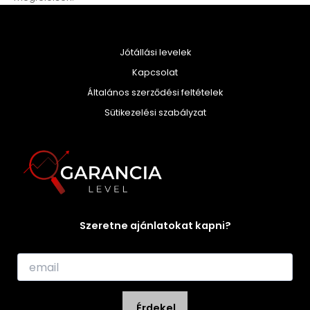
Jótállási levelek
Kapcsolat
Általános szerződési feltételek
Sütikezelési szabályzat
Szeretne ajánlatokat kapni?
E
m
a
i
Érdekel